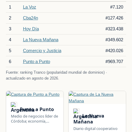
1
La Voz
#7.120
2
Cba24n
#127.426
3
Hoy Día
#323.438
4
La Nueva Mañana
#349.602
5
Comercio y Justicia
#420.026
6
Punto a Punto
#969.707
Fuente: ranking Tranco (popularidad mundial de dominios) ·
actualizado en agosto de 2026.
Punto a Punto
La Nueva
Medio de negocios líder de
Córdoba; economía,
Mañana
empresas, finanzas, agro,
Diario digital cooperativo
real estate y