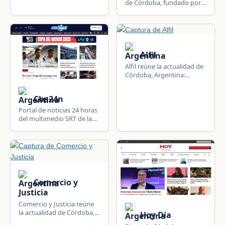
de Córdoba, fundado por
emprendedores las 24
ex trabajadores de La
horas.
Mañana de Córdoba;
actualidad provincial y
nacional.
Alfil
Alfil reúne la actualidad de
Córdoba, Argentina:
política local, seguridad,
deportes, sucesos y
Cba24n
actualidad del municipio y
su comarca.
Portal de noticias 24 horas
del multimedio SRT de la
Universidad Nacional de
Córdoba; cobertura
provincial, nacional e
internacional en vivo.
Comercio y
Justicia
Comercio y Justicia reúne
la actualidad de Córdoba,
Hoy Día
Argentina: negocios,