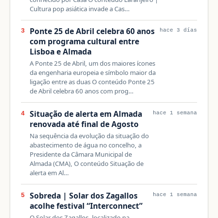
Cultura pop asiática invade a Cas…
Ponte 25 de Abril celebra 60 anos
3
hace 3 días
com programa cultural entre
Lisboa e Almada
A Ponte 25 de Abril, um dos maiores ícones
da engenharia europeia e símbolo maior da
ligação entre as duas O conteúdo Ponte 25
de Abril celebra 60 anos com prog…
Situação de alerta em Almada
4
hace 1 semana
renovada até final de Agosto
Na sequência da evolução da situação do
abastecimento de água no concelho, a
Presidente da Câmara Municipal de
Almada (CMA), O conteúdo Situação de
alerta em Al…
Sobreda | Solar dos Zagallos
5
hace 1 semana
acolhe festival “Interconnect”
O Solar dos Zagallos, localizado na