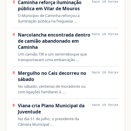
Caminha reforça iluminação
3
hace 19 horas
pública em Vilar de Mouros
O Município de Caminha reforçou a
iluminação pública na freguesia ...
Narcolancha encontrada dentro
4
hace 19 horas
de camião abandonado em
Caminha
Um camião TIR e um semirreboque que
transportavam uma embarcação ...
Mergulho no Cais decorreu no
5
hace 19 horas
sábado
No sábado, centenas de moradores ou
com ligações familiares à ...
Viana cria Plano Municipal da
6
hace 19 horas
Juventude
No dia 31 de julho, o presidente da
Câmara Municipal ...