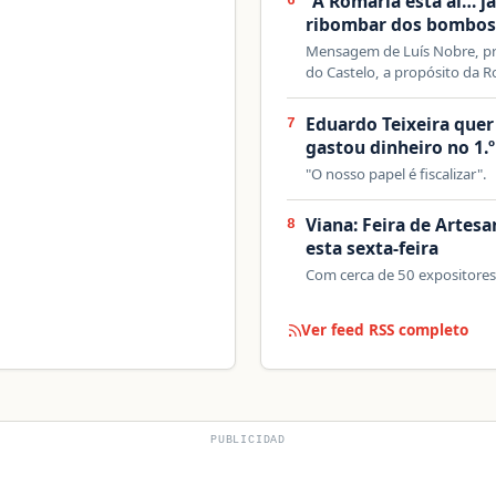
“A Romaria está aí… j
6
ribombar dos bombos
Mensagem de Luís Nobre, pr
do Castelo, a propósito da R
Eduardo Teixeira quer
7
gastou dinheiro no 1.
"O nosso papel é fiscalizar".
Viana: Feira de Artes
8
esta sexta-feira
Com cerca de 50 expositores
Ver feed RSS completo
PUBLICIDAD