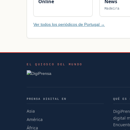
Online
News
Madeira
Ver todos los periódicos de Portugal →
EL QUIOSCO DEL MUNDO
PRENSA DIGITAL EN
QUÉ ES 
Asia
DigiPren
digital 
América
Encuentr
África