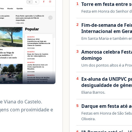
Torre em festa entre 
1
Festa em Honra do Senhor d
Fim-de-semana de Feir
2
Internacional em Ger
Em Santa Maria e também em
Amorosa celebra Fest
3
domingo
Um dos pontos altos é a Pro
Ex-aluna da UNIPVC 
4
desigualdade de géne
Eliana Barros.
de Viana do Castelo.
Darque em festa até 
5
tagens com proximidade e
Festas em Honra de São Seba
Oliveira.