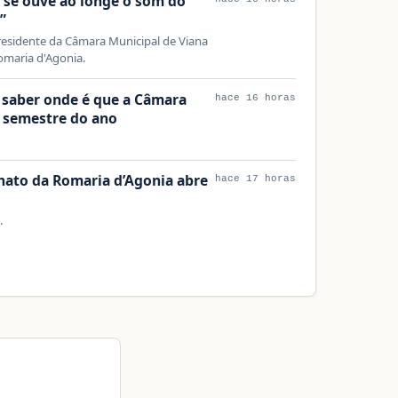
á se ouve ao longe o som do
”
esidente da Câmara Municipal de Viana
omaria d'Agonia.
 saber onde é que a Câmara
hace 16 horas
º semestre do ano
anato da Romaria d’Agonia abre
hace 17 horas
.