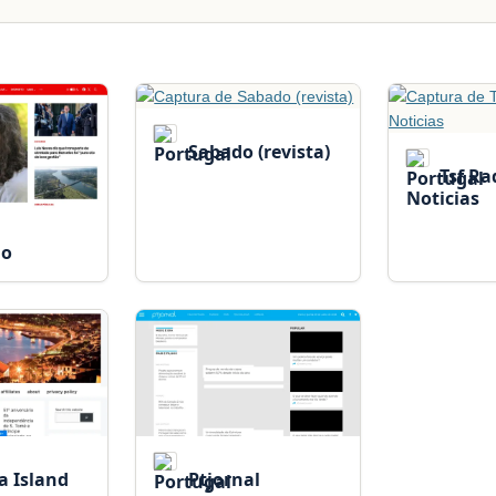
Sabado (revista)
Tsf Ra
Noticias
ho
a Island
Ptjornal