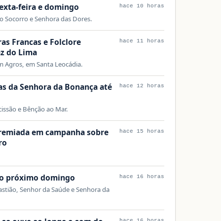
sexta-feira e domingo
hace 10 horas
o Socorro e Senhora das Dores.
as Francas e Folclore
hace 11 horas
az do Lima
 Agros, em Santa Leocádia.
as da Senhora da Bonança até
hace 12 horas
cissão e Bênção ao Mar.
premiada em campanha sobre
hace 15 horas
ro
ao próximo domingo
hace 16 horas
stião, Senhor da Saúde e Senhora da
hace 16 horas