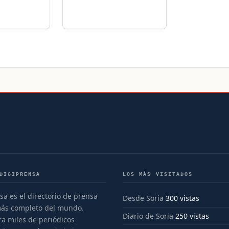
DIGIPRENSA
LOS MÁS VISITADOS
sa es el directorio de prensa
Desde Soria
300 vistas
más completo del mundo.
Diario de Soria
250 vistas
a miles de periódicos