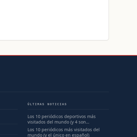
ÚLTIMAS NOTICIAS
Los 10 periódicos deportivos más
visitados del mundo (y 4 son
españoles)
Los 10 periódicos más visitados del
mundo (y el único en español)