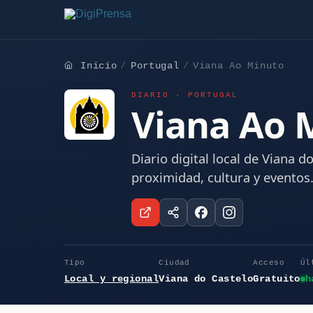
Inicio
Portugal
Viana Ao Minuto
DIARIO · PORTUGAL
Viana Ao 
Diario digital local de Viana d
proximidad, cultura y eventos
Tipo
Ciudad
Acceso
Úl
Local y regional
Viana do Castelo
Gratuito
h