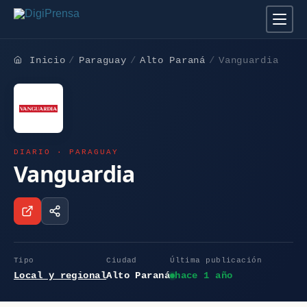
Inicio
Paraguay
Alto Paraná
Vanguardia
DIARIO · PARAGUAY
Vanguardia
Tipo
Ciudad
Última publicación
Local y regional
Alto Paraná
hace 1 año