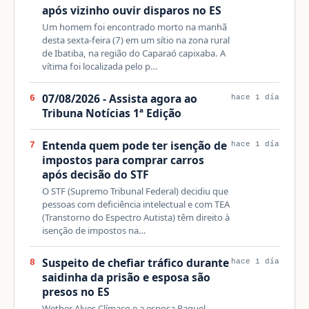
após vizinho ouvir disparos no ES
Um homem foi encontrado morto na manhã
desta sexta-feira (7) em um sítio na zona rural
de Ibatiba, na região do Caparaó capixaba. A
vítima foi localizada pelo p…
07/08/2026 - Assista agora ao
6
hace 1 día
Tribuna Notícias 1ª Edição
Entenda quem pode ter isenção de
7
hace 1 día
impostos para comprar carros
após decisão do STF
O STF (Supremo Tribunal Federal) decidiu que
pessoas com deficiência intelectual e com TEA
(Transtorno do Espectro Autista) têm direito à
isenção de impostos na…
Suspeito de chefiar tráfico durante
8
hace 1 día
saidinha da prisão e esposa são
presos no ES
Wether Alves Clímaco e a esposa Raquel