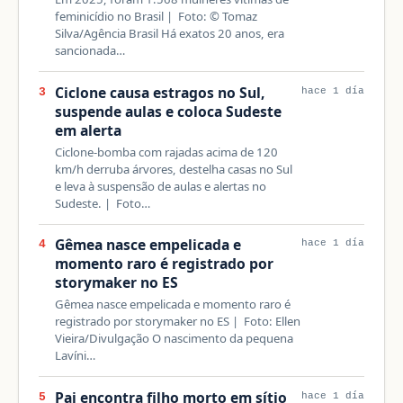
feminicídio no Brasil | Foto: © Tomaz
Silva/Agência Brasil Há exatos 20 anos, era
sancionada…
Ciclone causa estragos no Sul,
3
hace 1 día
suspende aulas e coloca Sudeste
em alerta
Ciclone-bomba com rajadas acima de 120
km/h derruba árvores, destelha casas no Sul
e leva à suspensão de aulas e alertas no
Sudeste. | Foto…
Gêmea nasce empelicada e
4
hace 1 día
momento raro é registrado por
storymaker no ES
Gêmea nasce empelicada e momento raro é
registrado por storymaker no ES | Foto: Ellen
Vieira/Divulgação O nascimento da pequena
Lavíni…
Pai encontra filho morto em sítio
5
hace 1 día