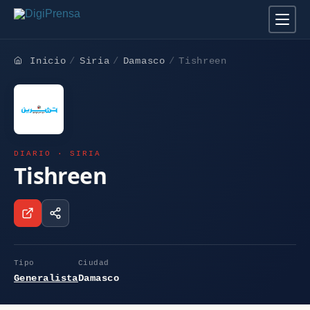
Inicio
Siria
Damasco
Tishreen
DIARIO · SIRIA
Tishreen
Tipo
Ciudad
Generalista
Damasco