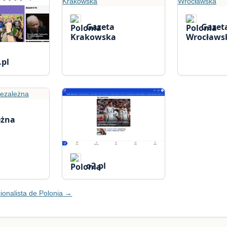
Gazeta
Gazet
Krakowska
Wrocławs
.pl
eżna
o2.pl
ionalista de Polonia →