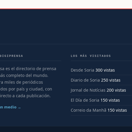
DIGIPRENSA
LOS MÁS VISITADOS
sa es el directorio de prensa
Desde Soria
300 vistas
más completo del mundo.
Diario de Soria
250 vistas
a miles de periódicos
dos por país y ciudad, con
Jornal de Notícias
200 vistas
irecto a cada publicación.
El Día de Soria
150 vistas
 un medio →
Correio da Manhã
150 vistas