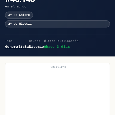
en el mundo
3º de Chipre
2º de Nicosia
Tipo
Ciudad
Última publicación
Generalista
Nicosia
hace 3 días
PUBLICIDAD