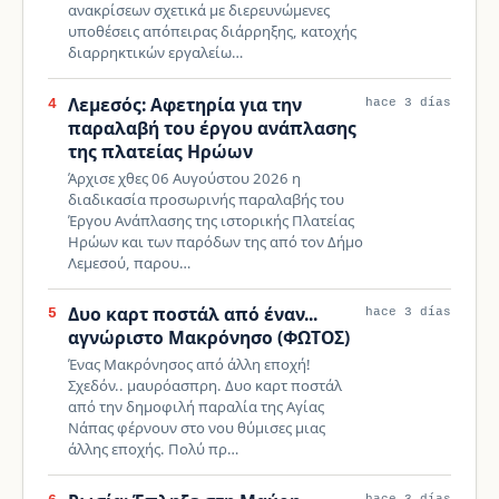
ανακρίσεων σχετικά με διερευνώμενες
υποθέσεις απόπειρας διάρρηξης, κατοχής
διαρρηκτικών εργαλείω…
Λεμεσός: Αφετηρία για την
4
hace 3 días
παραλαβή του έργου ανάπλασης
της πλατείας Ηρώων
Άρχισε χθες 06 Αυγούστου 2026 η
διαδικασία προσωρινής παραλαβής του
Έργου Ανάπλασης της ιστορικής Πλατείας
Ηρώων και των παρόδων της από τον Δήμο
Λεμεσού, παρου…
Δυο καρτ ποστάλ από έναν...
5
hace 3 días
αγνώριστο Μακρόνησο (ΦΩΤΟΣ)
Ένας Μακρόνησος από άλλη εποχή!
Σχεδόν.. μαυρόασπρη. Δυο καρτ ποστάλ
από την δημοφιλή παραλία της Αγίας
Νάπας φέρνουν στο νου θύμισες μιας
άλλης εποχής. Πολύ πρ…
hace 3 días