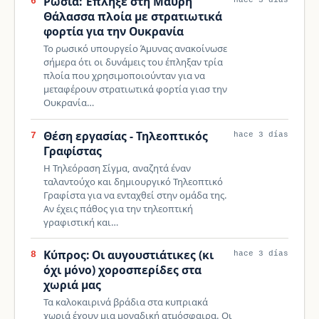
Ρωσία: Έπληξε στη Μαύρη
6
Θάλασσα πλοία με στρατιωτικά
φορτία για την Ουκρανία
Το ρωσικό υπουργείο Άμυνας ανακοίνωσε
σήμερα ότι οι δυνάμεις του έπληξαν τρία
πλοία που χρησιμοποιούνταν για να
μεταφέρουν στρατιωτικά φορτία γιασ την
Ουκρανία…
Θέση εργασίας - Τηλεοπτικός
7
hace 3 días
Γραφίστας
Η Τηλεόραση Σίγμα, αναζητά έναν
ταλαντούχο και δημιουργικό Τηλεοπτικό
Γραφίστα για να ενταχθεί στην ομάδα της.
Αν έχεις πάθος για την τηλεοπτική
γραφιστική και…
Κύπρος: Οι αυγουστιάτικες (κι
8
hace 3 días
όχι μόνο) χοροσπερίδες στα
χωριά μας
Τα καλοκαιρινά βράδια στα κυπριακά
χωριά έχουν μια μοναδική ατμόσφαιρα. Οι