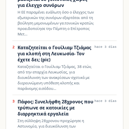
για έλεγχο συνόρων
Η ΕΕ παραμένει ευάλωτη όσο ο έλεγχος των
εξωτερικών της συνόρων εξαρτάται από τη
βούληση μεμονωμένων γειτονικών κρατών,
προειδοποίησε την Πέμπτη ο Επίτροπος
Μετ…
Καταζητείται ο Γουίλιαμ Τζιάμας
2
hace 3 días
για κλοπή στη Λευκωσία- Τον
έχετε δει; (pic)
Καταζητείται ο Γουίλιαμ Τζιάμας, 38 ετών,
από την επαρχία Λευκωσίας, για
διευκόλυνση των ανακρίσεων σχετικά με
διερευνώμενη υπόθεση κλοπής και
παράνομης εισόδου…
Πάφος: Συνελήφθη 28χρονος που
3
hace 3 días
τρύπωνε σε κατοικίες με
διαρρηκτικά εργαλεία
Στη σύλληψη 28χρονου προχώρησε η
Αστυνομία, για διευκόλυνση των