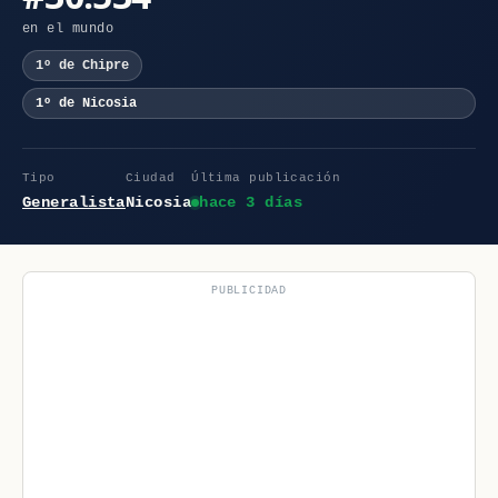
en el mundo
1º de Chipre
1º de Nicosia
Tipo
Ciudad
Última publicación
Generalista
Nicosia
hace 3 días
PUBLICIDAD