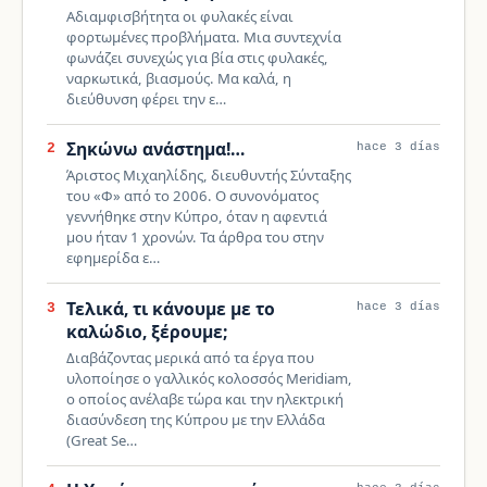
Αδιαμφισβήτητα οι φυλακές είναι
φορτωμένες προβλήματα. Μια συντεχνία
φωνάζει συνεχώς για βία στις φυλακές,
ναρκωτικά, βιασμούς. Μα καλά, η
διεύθυνση φέρει την ε…
Σηκώνω ανάστημα!…
2
hace 3 días
Άριστος Μιχαηλίδης, διευθυντής Σύνταξης
του «Φ» από το 2006. Ο συνονόματος
γεννήθηκε στην Κύπρο, όταν η αφεντιά
μου ήταν 1 χρονών. Τα άρθρα του στην
εφημερίδα ε…
Τελικά, τι κάνουμε με το
3
hace 3 días
καλώδιο, ξέρουμε;
Διαβάζοντας μερικά από τα έργα που
υλοποίησε ο γαλλικός κολοσσός Meridiam,
ο οποίος ανέλαβε τώρα και την ηλεκτρική
διασύνδεση της Κύπρου με την Ελλάδα
(Great Se…