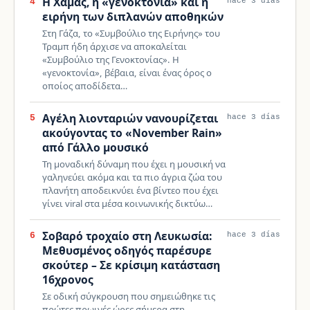
Η Χαμάς, η «γενοκτονία» και η
4
hace 3 días
ειρήνη των διπλανών αποθηκών
Στη Γάζα, το «Συμβούλιο της Ειρήνης» του
Τραμπ ήδη άρχισε να αποκαλείται
«Συμβούλιο της Γενοκτονίας». Η
«γενοκτονία», βέβαια, είναι ένας όρος ο
οποίος αποδίδετα…
Αγέλη λιονταριών νανουρίζεται
5
hace 3 días
ακούγοντας το «November Rain»
από Γάλλο μουσικό
Τη μοναδική δύναμη που έχει η μουσική να
γαληνεύει ακόμα και τα πιο άγρια ζώα του
πλανήτη αποδεικνύει ένα βίντεο που έχει
γίνει viral στα μέσα κοινωνικής δικτύω…
Σοβαρό τροχαίο στη Λευκωσία:
6
hace 3 días
Μεθυσμένος οδηγός παρέσυρε
σκούτερ – Σε κρίσιμη κατάσταση
16χρονος
Σε οδική σύγκρουση που σημειώθηκε τις
πρώτες πρωινές ώρες σήμερα στη