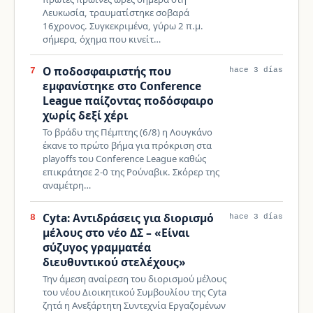
Λευκωσία, τραυματίστηκε σοβαρά
16χρονος. Συγκεκριμένα, γύρω 2 π.μ.
σήμερα, όχημα που κινείτ…
Ο ποδοσφαιριστής που
7
hace 3 días
εμφανίστηκε στο Conference
League παίζοντας ποδόσφαιρο
χωρίς δεξί χέρι
Το βράδυ της Πέμπτης (6/8) η Λουγκάνο
έκανε το πρώτο βήμα για πρόκριση στα
playoffs του Conference League καθώς
επικράτησε 2-0 της Ρούναβικ. Σκόρερ της
αναμέτρη…
Cyta: Αντιδράσεις για διορισμό
8
hace 3 días
μέλους στο νέο ΔΣ – «Είναι
σύζυγος γραμματέα
διευθυντικού στελέχους»
Την άμεση αναίρεση του διορισμού μέλους
του νέου Διοικητικού Συμβουλίου της Cyta
ζητά η Ανεξάρτητη Συντεχνία Εργαζομένων