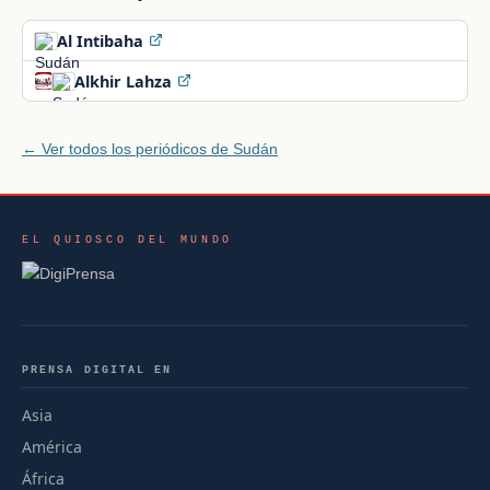
Al Intibaha
Alkhir Lahza
← Ver todos los periódicos de Sudán
EL QUIOSCO DEL MUNDO
PRENSA DIGITAL EN
Asia
América
África