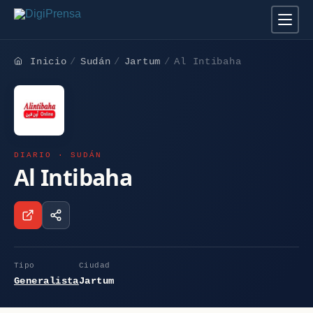
Inicio
Sudán
Jartum
Al Intibaha
DIARIO · SUDÁN
Al Intibaha
Tipo
Ciudad
Generalista
Jartum