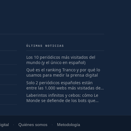
ÚLTIMAS NOTICIAS
Los 10 periódicos más visitados del
mundo (y el único en español)
Qué es el ranking Tranco y por qué lo
usamos para medir la prensa digital
Solo 2 periódicos españoles están
entre las 1.000 webs más visitadas del
mundo
Laberintos infinitos y cebos: cómo Le
Monde se defiende de los bots que
saquean su periodismo
gital
Quiénes somos
Metodología