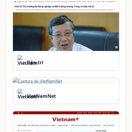
Dân trí
VietNamNet