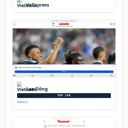
VnExpress
Lao Dông
TOP 10K
Hanoi