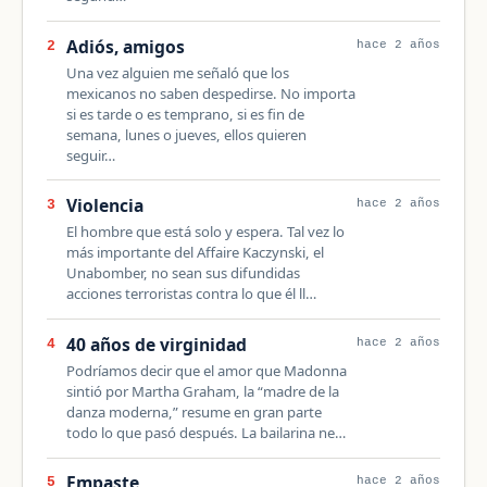
Adiós, amigos
2
hace 2 años
Una vez alguien me señaló que los
mexicanos no saben despedirse. No importa
si es tarde o es temprano, si es fin de
semana, lunes o jueves, ellos quieren
seguir…
Violencia
3
hace 2 años
El hombre que está solo y espera. Tal vez lo
más importante del Affaire Kaczynski, el
Unabomber, no sean sus difundidas
acciones terroristas contra lo que él ll…
40 años de virginidad
4
hace 2 años
Podríamos decir que el amor que Madonna
sintió por Martha Graham, la “madre de la
danza moderna,” resume en gran parte
todo lo que pasó después. La bailarina ne…
Empaste
5
hace 2 años