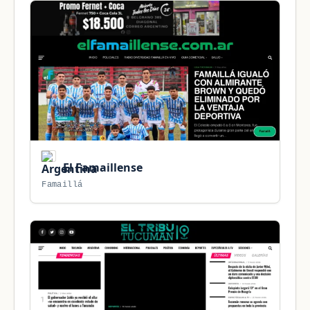
El Famaillense
Famaillá