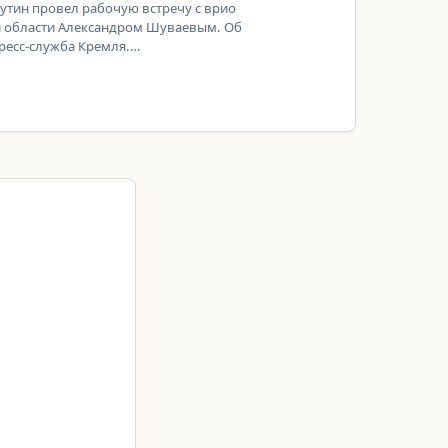
тин провел рабочую встречу с врио
й области Александром Шуваевым. Об
пресс-служба Кремля.…