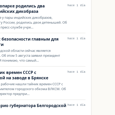
опарке родились два
hace 1 día
ийских дикобраза
 у пары индийских дикобразов,
гу России, родились двое детенышей. Об
 пресс-службе учре…
с безопасности главным для
hace 1 día
ти
дской области сейчас является
 Об этом 5 августа заявил президент
«Я понимаю, что самый…
ик времен СССР с
hace 1 día
 на заводе в Брянске
е рабочие нашли тайник времен СССР с
ымпелом городского обкома ВЛКСМ. Об
директор предпри…
врио губернатора Белгородской
hace 1 día