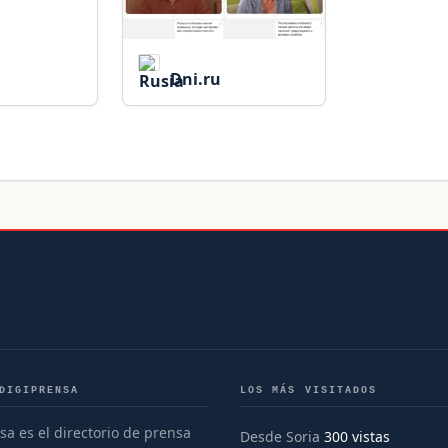
Dni.ru
DIGIPRENSA
LOS MÁS VISITADOS
sa es el directorio de prensa
Desde Soria
300 vistas