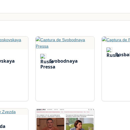
Rosba
skaya
Svobodnaya
Pressa
zda