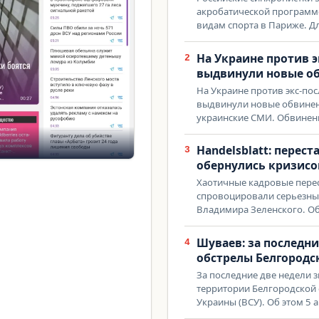
акробатической программ
видам спорта в Париже. Д
На Украине против 
2
выдвинули новые о
На Украине против экс-п
выдвинули новые обвинени
украинские СМИ. Обвинен
Handelsblatt: перес
3
обернулись кризисо
Хаотичные кадровые перес
спровоцировали серьезный
Владимира Зеленского. Об
Шуваев: за последни
4
обстрелы Белгородс
За последние две недели 
территории Белгородской 
Украины (ВСУ). Об этом 5 