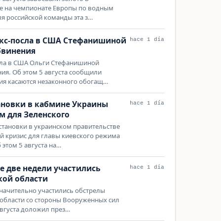
е на чемпионате Европы по водным
ля российской команды эта з…
экс-посла в США Стефанишиной
hace 1 día
бвинения
осла в США Ольги Стефанишиной
я. Об этом 5 августа сообщили
ия касаются незаконного обогащ…
тановки в кабмине Украины
hace 1 día
м для Зеленского
тановки в украинском правительстве
 кризис для главы киевского режима
 этом 5 августа на…
е две недели участились
hace 1 día
кой области
значительно участились обстрелы
области со стороны Вооруженных сил
августа доложил през…