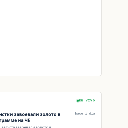
EN VIVO
истки завоевали золото в
hace 1 día
грамме на ЧЕ
 августа завоевали золото в