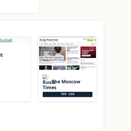
lt
The Moscow
Times
TOP 10K