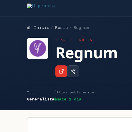
Inicio
Rusia
Regnum
DIARIO · RUSIA
Regnum
Tipo
Última publicación
Generalista
hace 1 día