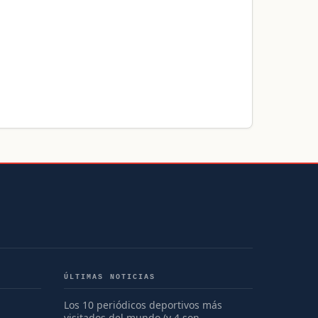
ÚLTIMAS NOTICIAS
Los 10 periódicos deportivos más
visitados del mundo (y 4 son