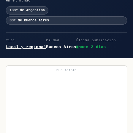
en el mundo
188º de Argentina
33º de Buenos Aires
Tipo
Ciudad
Última publicación
Local y regional
Buenos Aires
hace 2 días
PUBLICIDAD