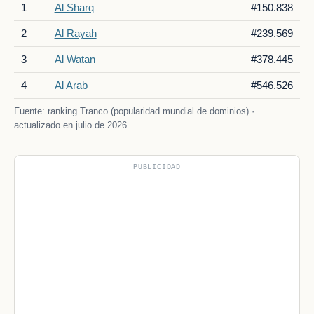
1
Al Sharq
#150.838
2
Al Rayah
#239.569
3
Al Watan
#378.445
4
Al Arab
#546.526
Fuente: ranking Tranco (popularidad mundial de dominios) ·
actualizado en julio de 2026.
PUBLICIDAD