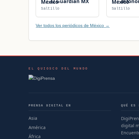
El Guardián MX
Infono
Saltillo
Saltillo
Ver todos los periódicos de México →
EL QUIOSCO DEL MUNDO
PRENSA DIGITAL EN
QUÉ ES 
Asia
DigiPren
digital 
América
Encuentr
África