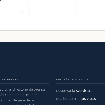
r
DIGIPRENSA
LOS MÁS VISITADOS
sa es el directorio de prensa
Desde Soria
300 vistas
más completo del mundo.
Diario de Soria
250 vistas
a miles de periódicos