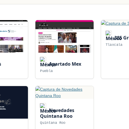
385 G
Tlaxcala
s
Apartado Mex
Puebla
Novedades
Quintana Roo
Quintana Roo