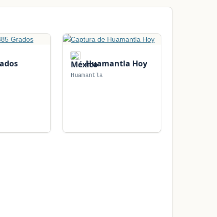
rados
Huamantla Hoy
Huamantla