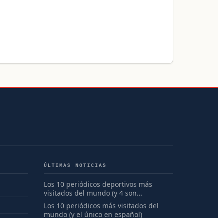
ÚLTIMAS NOTICIAS
Los 10 periódicos deportivos más
visitados del mundo (y 4 son
españoles)
Los 10 periódicos más visitados del
mundo (y el único en español)