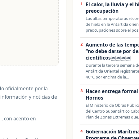
El calor, la lluvia y el
1
preocupación
Las altas temperaturas récord
de hielo en la Antártida ori
preocupaciones sobre el po
Aumento de las tempe
2
“no debe darse por de
científicos￼￼￼￼
Durante la tercera semana de 
Antártida Oriental registrar
40ºC por encima de la…
o oficialmente por la
Hacen entrega formal 
3
 información y noticias de
Hornos
El Ministerio de Obras Públi
del Centro Subantártico Cab
Plan de Zonas Extremas qu
e , con acento en
Gobernación Marítima 
4
Programa de Observaci