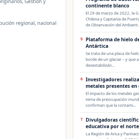
iginarios, Gestión y
continente blanco
El 29 de marzo de 2022, la G
Chilena y Capitanía de Puert
bución regional, nacional
de Observación del Ambient
Plataforma de hielo d
5
Antártica
Se trata de una placa de hiel
borde de un glaciar – y que 
desestabilizán…
Investigadores realiz
6
metales presentes en 
El impacto de los metales g
tema de preocupación mundia
confirman que la contami…
Divulgadoras científic
7
educativa por el norte
La Región de Arica y Parinaco