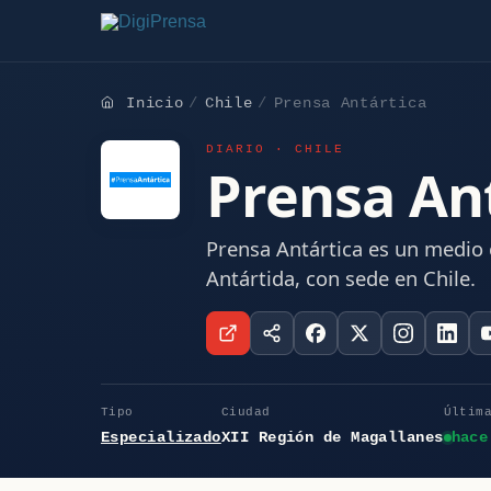
Inicio
Chile
Prensa Antártica
DIARIO · CHILE
Prensa An
Prensa Antártica es un medio 
Antártida, con sede en Chile.
Tipo
Ciudad
Últim
Especializado
XII Región de Magallanes
hace