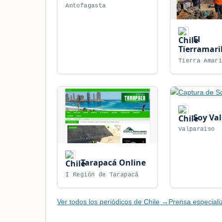
Antofagasta
El
Tierramari
Tierra Amar
Soy Val
Valparaiso
Tarapacá Online
I Región de Tarapacá
Ver todos los periódicos de Chile →
Prensa especial