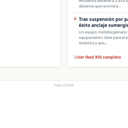
encuentra distante a 3.854 k
distancia que recorrerá…
Tras suspensión por p
8
éxito anclaje sumerg
Un equipo multidisciplinario 
equipamiento clave para el es
Antártica y que…
Ver feed RSS completo
PUBLICIDAD