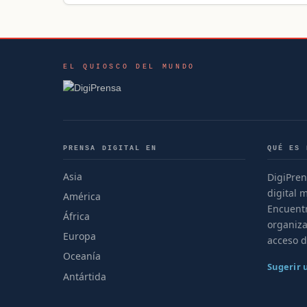
EL QUIOSCO DEL MUNDO
PRENSA DIGITAL EN
QUÉ ES 
Asia
DigiPren
digital 
América
Encuentr
África
organiza
Europa
acceso d
Oceanía
Sugerir
Antártida