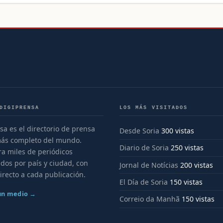
DIGIPRENSA
LOS MÁS VISITADOS
sa es el directorio de prensa
Desde Soria
300 vistas
más completo del mundo.
Diario de Soria
250 vistas
a miles de periódicos
dos por país y ciudad, con
Jornal de Notícias
200 vistas
irecto a cada publicación.
El Día de Soria
150 vistas
 un medio →
Correio da Manhã
150 vistas