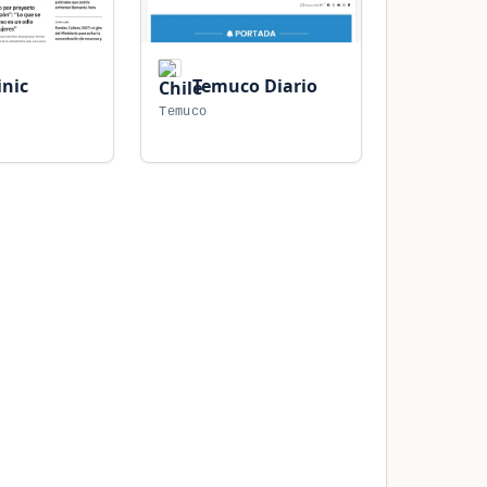
inic
Temuco Diario
Temuco