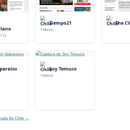
Tiempo21
The Cl
llano
Temuco
illa
paraíso
Soy Temuco
Temuco
izada de Chile →