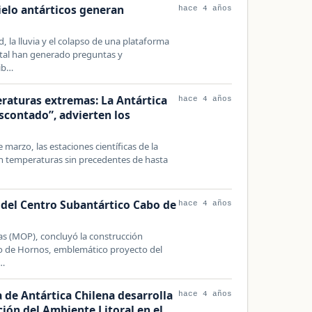
 hielo antárticos generan
hace 4 años
, la lluvia y el colapso de una plataforma
ental han generado preguntas y
sib…
raturas extremas: La Antártica
hace 4 años
scontado”, advierten los
marzo, las estaciones científicas de la
on temperaturas sin precedentes de hasta
del Centro Subantártico Cabo de
hace 4 años
cas (MOP), concluyó la construcción
o de Hornos, emblemático proyecto del
e…
de Antártica Chilena desarrolla
hace 4 años
ón del Ambiente Litoral en el