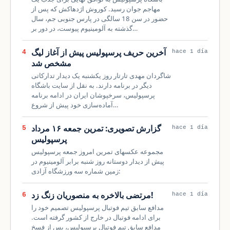
مهاجم جوان رسید. کوروش اژدهاکش که پس از
حضور در سن 18 سالگی در پارس جنوبی جم، سال
گذشته به آلومینیوم پیوست، در دور بر…
آخرین حریف پرسپولیس پیش از آغاز لیگ
4
hace 1 día
مشخص شد
شاگردان مهدی تارتار روز یکشنبه یک دیدار تدارکاتی
دیگر در برنامه دارند. به نقل از سایت باشگاه
پرسپولیس، سرخپوشان ایران در ادامه برنامه
آماده‌سازی خود پیش از شروع…
گزارش تصویری: تمرین جمعه ۱۶ مرداد
5
hace 1 día
پرسپولیس
مجموعه عکسهای تمرین امروز جمعه پرسپولیس
پیش از دیدار دوستانه روز شنبه برابر آلومینیوم در
زمین شماره سه ورزشگاه آزادی:
مرتضی بالاخره به منصوریان زنگ زد!
6
hace 1 día
مدافع سابق تیم فوتبال پرسپولیس تصمیم خود را
برای ادامه فوتبال در خارج از کشور گرفته است.
مدافع سابق تیم فوتبال پرسپولیس، پس از فسخ