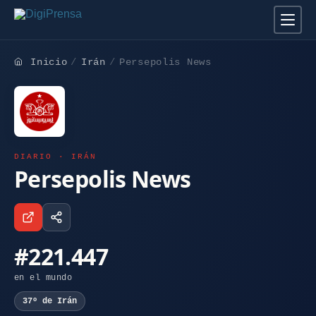
Inicio
Irán
Persepolis News
DIARIO · IRÁN
Persepolis News
#221.447
en el mundo
37º de Irán