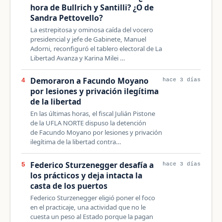
hora de Bullrich y Santilli? ¿O de
Sandra Pettovello?
La estrepitosa y ominosa caída del vocero
presidencial y jefe de Gabinete, Manuel
Adorni, reconfiguró el tablero electoral de La
Libertad Avanza y Karina Milei …
Demoraron a Facundo Moyano
4
hace 3 días
por lesiones y privación ilegítima
de la libertad
En las últimas horas, el fiscal Julián Pistone
de la UFLA NORTE dispuso la detención
de Facundo Moyano por lesiones y privación
ilegítima de la libertad contra…
Federico Sturzenegger desafía a
5
hace 3 días
los prácticos y deja intacta la
casta de los puertos
Federico Sturzenegger eligió poner el foco
en el practicaje, una actividad que no le
cuesta un peso al Estado porque la pagan