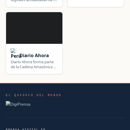
región San Martín y del
Perú, con clasificados y
otros servicios.
Diario Ahora
Diario Ahora forma parte
de la Cadena Amazónica de
Prensa y cubre noticias del
Perú, el mundo, Ucayali,
San Martín y Loreto.
EL QUIOSCO DEL MUNDO
PRENSA DIGITAL EN