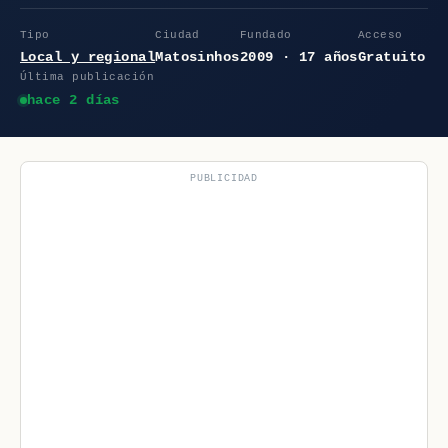
Tipo
Ciudad
Fundado
Acceso
Local y regional
Matosinhos
2009 · 17 años
Gratuito
Última publicación
hace 2 días
PUBLICIDAD