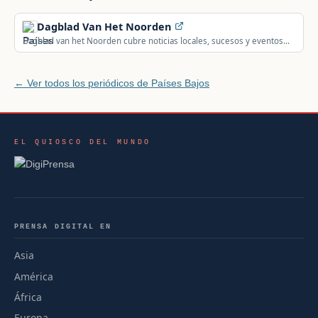
Dagblad Van Het Noorden
Dagblad van het Noorden cubre noticias locales, sucesos y eventos
de Groninga y Drenthe.
← Ver todos los periódicos de Países Bajos
EL QUIOSCO DEL MUNDO
PRENSA DIGITAL EN
Asia
América
África
Europa