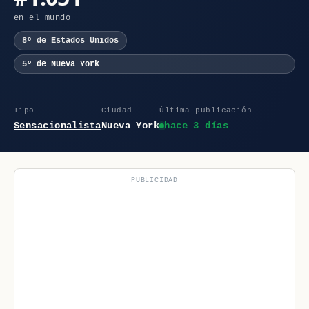
en el mundo
8º de Estados Unidos
5º de Nueva York
Tipo
Ciudad
Última publicación
Sensacionalista
Nueva York
hace 3 días
PUBLICIDAD