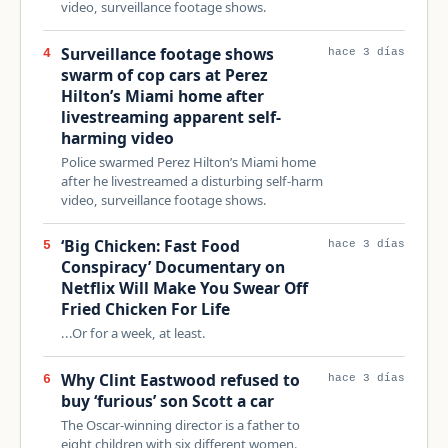
video, surveillance footage shows.
Surveillance footage shows
4
hace 3 días
swarm of cop cars at Perez
Hilton’s Miami home after
livestreaming apparent self-
harming video
Police swarmed Perez Hilton’s Miami home
after he livestreamed a disturbing self-harm
video, surveillance footage shows.
‘Big Chicken: Fast Food
5
hace 3 días
Conspiracy’ Documentary on
Netflix Will Make You Swear Off
Fried Chicken For Life
...Or for a week, at least.
Why Clint Eastwood refused to
6
hace 3 días
buy ‘furious’ son Scott a car
The Oscar-winning director is a father to
eight children with six different women.