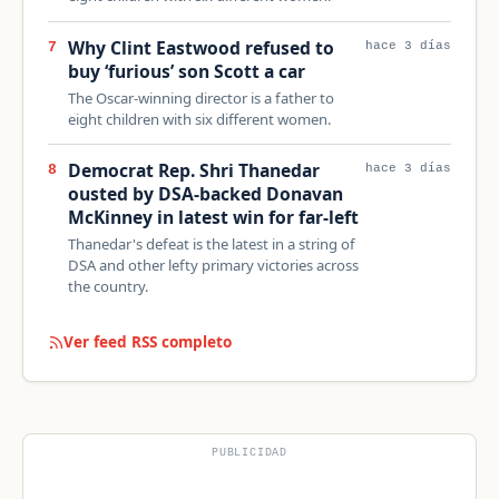
Why Clint Eastwood refused to
7
hace 3 días
buy ‘furious’ son Scott a car
The Oscar-winning director is a father to
eight children with six different women.
Democrat Rep. Shri Thanedar
8
hace 3 días
ousted by DSA-backed Donavan
McKinney in latest win for far-left
Thanedar's defeat is the latest in a string of
DSA and other lefty primary victories across
the country.
Ver feed RSS completo
PUBLICIDAD