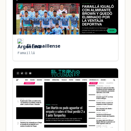
El Famaillense
Famaillá