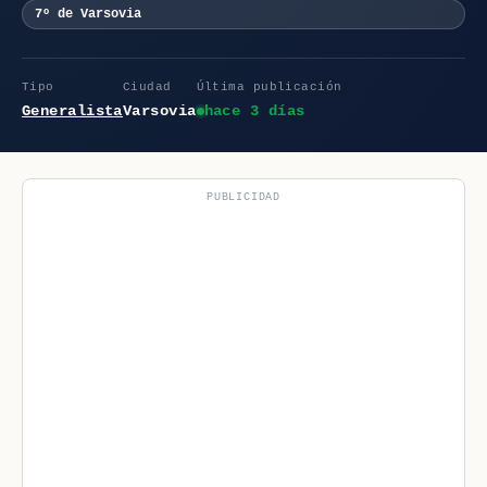
7º de Varsovia
Tipo
Ciudad
Última publicación
Generalista
Varsovia
hace 3 días
PUBLICIDAD