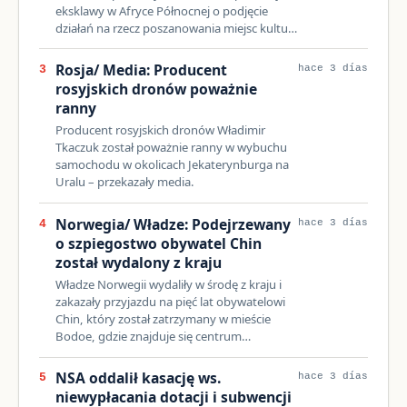
eksklawy w Afryce Północnej o podjęcie
działań na rzecz poszanowania miejsc kultu…
Rosja/ Media: Producent
3
hace 3 días
rosyjskich dronów poważnie
ranny
Producent rosyjskich dronów Władimir
Tkaczuk został poważnie ranny w wybuchu
samochodu w okolicach Jekaterynburga na
Uralu – przekazały media.
Norwegia/ Władze: Podejrzewany
4
hace 3 días
o szpiegostwo obywatel Chin
został wydalony z kraju
Władze Norwegii wydaliły w środę z kraju i
zakazały przyjazdu na pięć lat obywatelowi
Chin, który został zatrzymany w mieście
Bodoe, gdzie znajduje się centrum…
NSA oddalił kasację ws.
5
hace 3 días
niewypłacania dotacji i subwencji