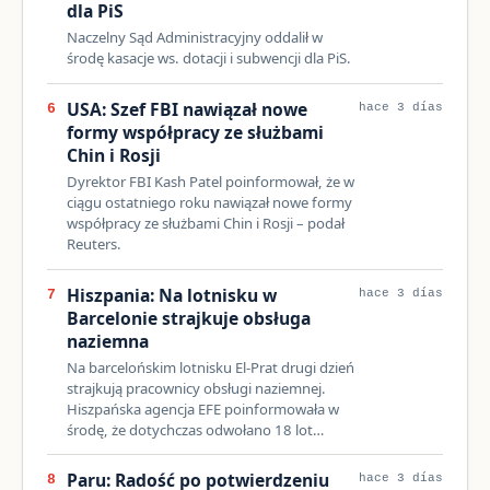
dla PiS
Naczelny Sąd Administracyjny oddalił w
środę kasacje ws. dotacji i subwencji dla PiS.
USA: Szef FBI nawiązał nowe
6
hace 3 días
formy współpracy ze służbami
Chin i Rosji
Dyrektor FBI Kash Patel poinformował, że w
ciągu ostatniego roku nawiązał nowe formy
współpracy ze służbami Chin i Rosji – podał
Reuters.
Hiszpania: Na lotnisku w
7
hace 3 días
Barcelonie strajkuje obsługa
naziemna
Na barcelońskim lotnisku El-Prat drugi dzień
strajkują pracownicy obsługi naziemnej.
Hiszpańska agencja EFE poinformowała w
środę, że dotychczas odwołano 18 lot…
Paru: Radość po potwierdzeniu
8
hace 3 días