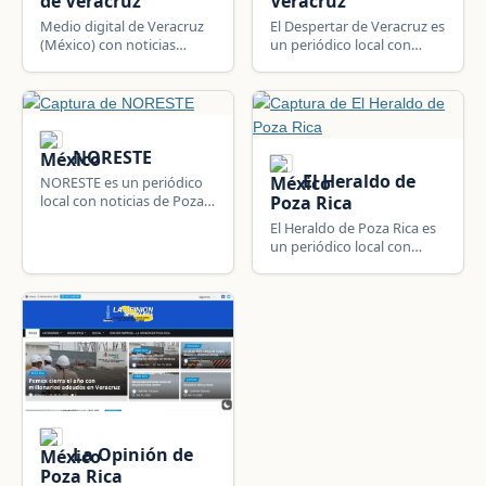
de Veracruz
Veracruz
Medio digital de Veracruz
El Despertar de Veracruz es
(México) con noticias
un periódico local con
oportunas del estado y la
noticias de Poza Rica de
región.
Hidalgo, Veracruz, México:
información local, política,
seguridad y actualidad de
la comunidad.
NORESTE
El Heraldo de
NORESTE es un periódico
local con noticias de Poza
Poza Rica
Rica de Hidalgo, Veracruz,
El Heraldo de Poza Rica es
México: política local,
un periódico local con
seguridad, deportes,
noticias de Poza Rica de
sucesos y actualidad del
Hidalgo, Veracruz, México:
municipio y su región.
información local, política,
seguridad y actualidad de
la comunidad.
La Opinión de
Poza Rica