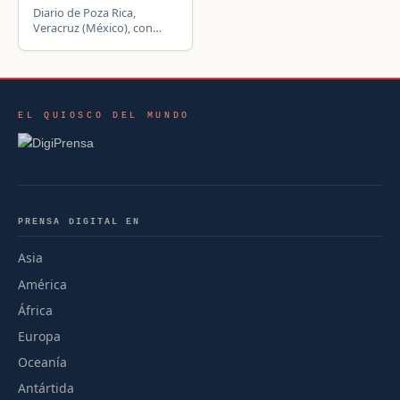
Diario de Poza Rica,
Veracruz (México), con
información de Poza Rica,
Tuxpan, Papantla,
deportes, sociales y
cultura.
EL QUIOSCO DEL MUNDO
PRENSA DIGITAL EN
Asia
América
África
Europa
Oceanía
Antártida