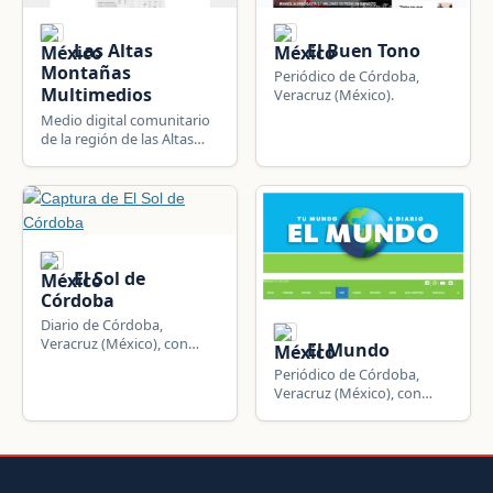
Las Altas
El Buen Tono
Montañas
Periódico de Córdoba,
Multimedios
Veracruz (México).
Medio digital comunitario
de la región de las Altas
Montañas de Veracruz, con
cobertura de Córdoba,
Orizaba, Río Blanco e
Ixtaczoquitlán.
El Sol de
Córdoba
Diario de Córdoba,
Veracruz (México), con
El Mundo
noticias locales, regionales,
Periódico de Córdoba,
nacionales e
Veracruz (México), con
internacionales.
cobertura de política,
economía, cultura y
deportes.