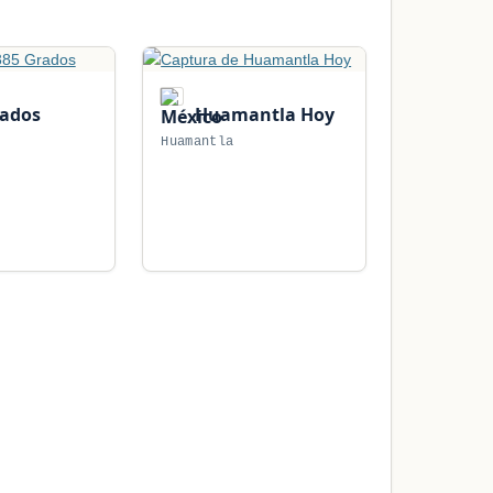
rados
Huamantla Hoy
Huamantla