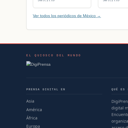
Saltillo
Saltillo
Ver todos los periódicos de México →
EL QUIOSCO DEL MUNDO
PRENSA DIGITAL EN
QUÉ ES 
Asia
DigiPren
digital 
América
Encuentr
África
organiza
Europa
acceso d