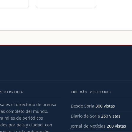
DIGIPRENSA
LOS MÁS VISITADOS
sa es el directorio de prensa
Desde Soria
300 vistas
más completo del mundo.
Diario de Soria
250 vistas
a miles de periódicos
dos por país y ciudad, con
Jornal de Notícias
200 vistas
irecto a cada publicación.