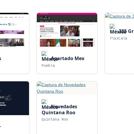
385 G
Tlaxcala
s
Apartado Mex
Puebla
Novedades
Quintana Roo
Quintana Roo
r