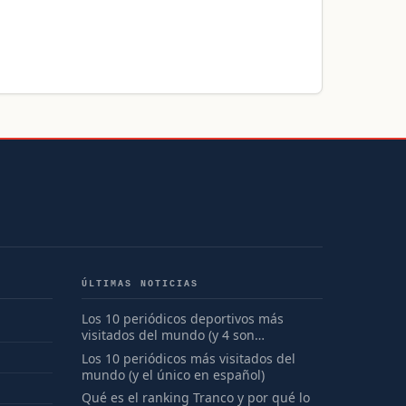
ÚLTIMAS NOTICIAS
Los 10 periódicos deportivos más
visitados del mundo (y 4 son
españoles)
Los 10 periódicos más visitados del
mundo (y el único en español)
Qué es el ranking Tranco y por qué lo