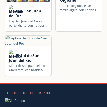
Regional
Crónica Regional es un
medio digital con noticias
Hoy San Juan
de San Juan del Río,
del Río
Querétaro, México:
Hoy San Juan del Río es un
política, gobierno
portal digital con noticias
municipal, seguridad,
de San Juan del Río,
economía y actualidad
Querétaro, México:
local.
gobierno municipal,
infraestructura, seguridad,
sociedad y actualidad local.
El Sol de San
Juan del Río
Diario de San Juan del Río,
Querétaro, con noticias
locales, regionales,
nacionales e
internacionales.
EL QUIOSCO DEL MUNDO