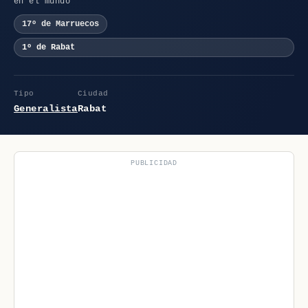
en el mundo
17º de Marruecos
1º de Rabat
Tipo
Ciudad
Generalista
Rabat
PUBLICIDAD