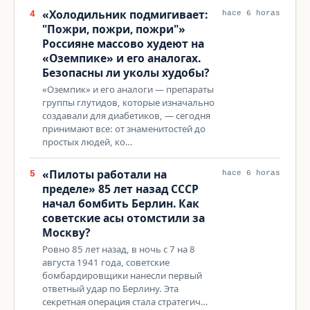
«Холодильник подмигивает:
4
hace 6 horas
"Пожри, пожри, пожри"»
Россияне массово худеют на
«Оземпике» и его аналогах.
Безопасны ли уколы худобы?
«Оземпик» и его аналоги — препараты
группы глутидов, которые изначально
создавали для диабетиков, — сегодня
принимают все: от знаменитостей до
простых людей, ко…
«Пилоты работали на
5
hace 6 horas
пределе» 85 лет назад СССР
начал бомбить Берлин. Как
советские асы отомстили за
Москву?
Ровно 85 лет назад, в ночь с 7 на 8
августа 1941 года, советские
бомбардировщики нанесли первый
ответный удар по Берлину. Эта
секретная операция стала стратегич…