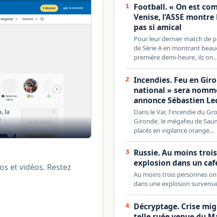
Football. « On est com
1
Venise, l’ASSE montre
pas si amical
Pour leur dernier match de p
de Série A en montrant beau
première demi-heure, ils on
Incendies. Feu en Gir
2
national » sera nommé
annonce Sébastien Le
Dans le Var, l'incendie du Gro
Gironde, le mégafeu de Saum
placés en vigilance orange…
Russie. Au moins troi
3
explosion dans un ca
tos et vidéos. Restez
Au moins trois personnes ont
dans une explosion survenu
Décryptage. Crise mig
4
telle ruée venue du M