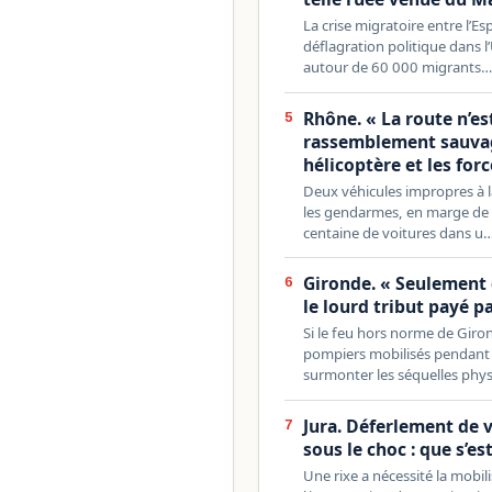
La crise migratoire entre l’Es
déflagration politique dans 
autour de 60 000 migrants
Rhône. « La route n’est
5
rassemblement sauvag
hélicoptère et les forc
Deux véhicules impropres à la
les gendarmes, en marge de 
centaine de voitures dans u
Gironde. « Seulement 
6
le lourd tribut payé p
Si le feu hors norme de Giron
pompiers mobilisés pendant 
surmonter les séquelles phy
Jura. Déferlement de v
7
sous le choc : que s’es
Une rixe a nécessité la mobil