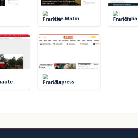
Nice-Matin
Media
naute
L’Express