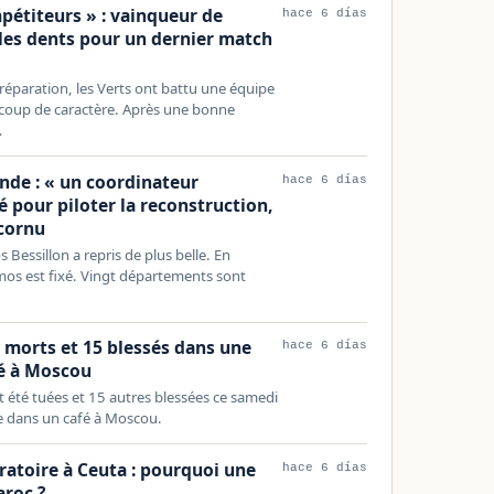
pétiteurs » : vainqueur de
hace 6 días
 les dents pour un dernier match
réparation, les Verts ont battu une équipe
coup de caractère. Après une bonne
…
onde : « un coordinateur
hace 6 días
 pour piloter la reconstruction,
cornu
s Bessillon a repris de plus belle. En
os est fixé. Vingt départements sont
s morts et 15 blessés dans une
hace 6 días
fé à Moscou
 été tuées et 15 autres blessées ce samedi
e dans un café à Moscou.
ratoire à Ceuta : pourquoi une
hace 6 días
aroc ?