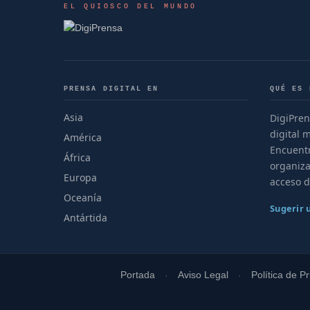
EL QUIOSCO DEL MUNDO
PRENSA DIGITAL EN
QUÉ ES 
Asia
DigiPren
digital 
América
Encuentr
África
organiza
Europa
acceso d
Oceanía
Sugerir
Antártida
Portada
Aviso Legal
Política de P