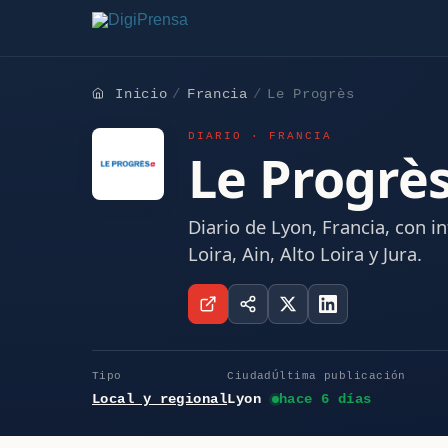
Inicio
Francia
Le Progrès
DIARIO · FRANCIA
Le Progrè
Diario de Lyon, Francia, con i
Loira, Ain, Alto Loira y Jura.
Tipo
Ciudad
Última publicación
Local y regional
Lyon
hace 6 días