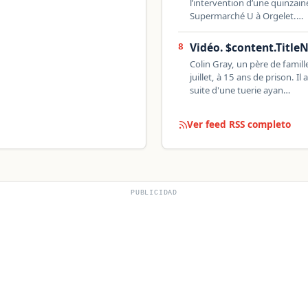
l’intervention d’une quinzai
Supermarché U à Orgelet.…
Vidéo. $content.Title
8
Colin Gray, un père de famil
juillet, à 15 ans de prison. I
suite d'une tuerie ayan…
Ver feed RSS completo
PUBLICIDAD