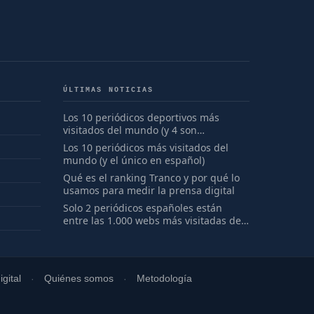
ÚLTIMAS NOTICIAS
Los 10 periódicos deportivos más
visitados del mundo (y 4 son
españoles)
Los 10 periódicos más visitados del
mundo (y el único en español)
Qué es el ranking Tranco y por qué lo
usamos para medir la prensa digital
Solo 2 periódicos españoles están
entre las 1.000 webs más visitadas del
mundo
gital
Quiénes somos
Metodología