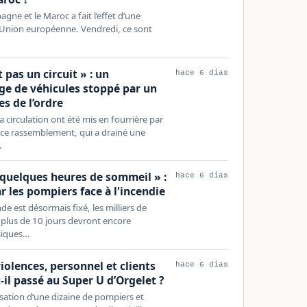
pagne et le Maroc a fait l’effet d’une
l’Union européenne. Vendredi, ce sont
…
 pas un circuit » : un
hace 6 días
e de véhicules stoppé par un
es de l’ordre
 circulation ont été mis en fourrière par
ce rassemblement, qui a drainé une
…
quelques heures de sommeil » :
hace 6 días
ar les pompiers face à l'incendie
de est désormais fixé, les milliers de
plus de 10 jours devront encore
siques…
iolences, personnel et clients
hace 6 días
t-il passé au Super U d’Orgelet ?
isation d’une dizaine de pompiers et