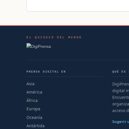
EL QUIOSCO DEL MUNDO
PRENSA DIGITAL EN
QUÉ ES 
Asia
DigiPren
digital 
América
Encuentr
África
organiza
Europa
acceso d
Oceanía
Sugerir
Antártida