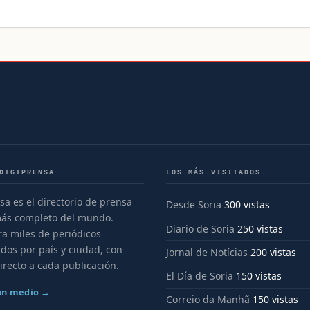
DIGIPRENSA
LOS MÁS VISITADOS
sa es el directorio de prensa
Desde Soria
300 vistas
más completo del mundo.
Diario de Soria
250 vistas
a miles de periódicos
dos por país y ciudad, con
Jornal de Notícias
200 vistas
irecto a cada publicación.
El Día de Soria
150 vistas
 un medio →
Correio da Manhã
150 vistas