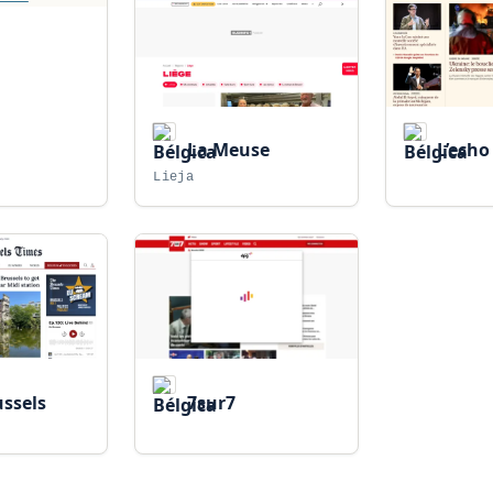
La Meuse
L’echo
Lieja
ssels
7sur7