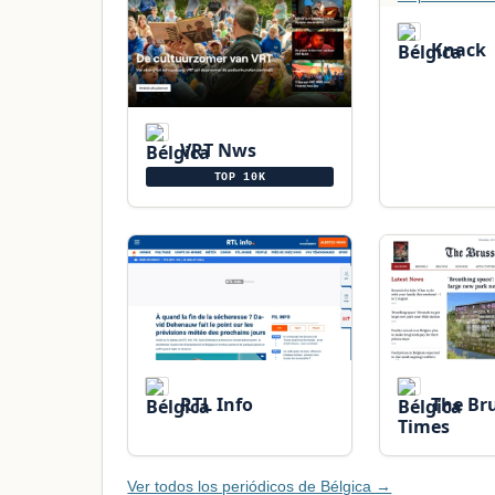
Knack
VRT Nws
TOP 10K
RTL Info
The Bru
Times
Ver todos los periódicos de Bélgica →