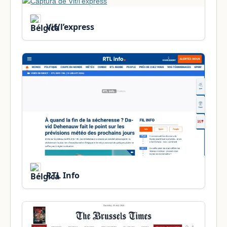
Vif/l’express
RTL Info