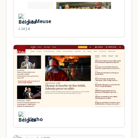
La Meuse
Lieja
L’echo