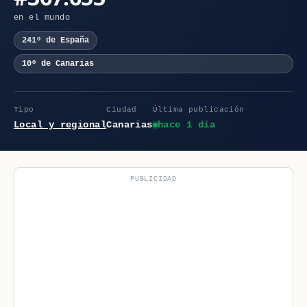
en el mundo
241º de España
10º de Canarias
Tipo
Ciudad
Última publicación
Local y regional
Canarias
hace 1 día
PUBLICIDAD