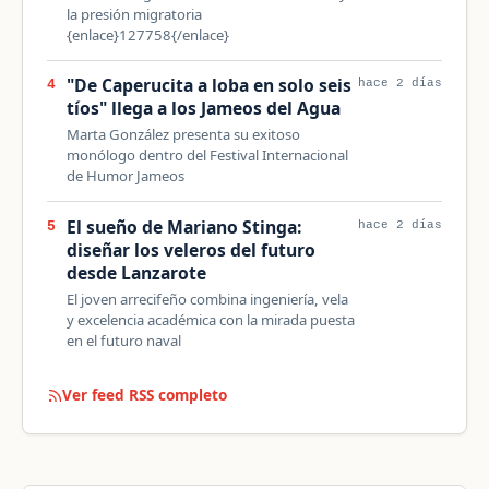
la presión migratoria
{enlace}127758{/enlace}
"De Caperucita a loba en solo seis
4
hace 2 días
tíos" llega a los Jameos del Agua
Marta González presenta su exitoso
monólogo dentro del Festival Internacional
de Humor Jameos
El sueño de Mariano Stinga:
5
hace 2 días
diseñar los veleros del futuro
desde Lanzarote
El joven arrecifeño combina ingeniería, vela
y excelencia académica con la mirada puesta
en el futuro naval
Ver feed RSS completo