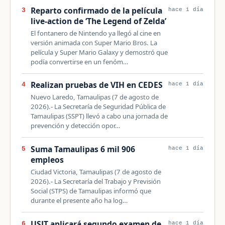
Reparto confirmado de la película
3
hace 1 día
live-action de ‘The Legend of Zelda’
El fontanero de Nintendo ya llegó al cine en
versión animada con Super Mario Bros. La
película y Super Mario Galaxy y demostró que
podía convertirse en un fenóm…
Realizan pruebas de VIH en CEDES
4
hace 1 día
Nuevo Laredo, Tamaulipas (7 de agosto de
2026).- La Secretaría de Seguridad Pública de
Tamaulipas (SSPT) llevó a cabo una jornada de
prevención y detección opor…
Suma Tamaulipas 6 mil 906
5
hace 1 día
empleos
Ciudad Victoria, Tamaulipas (7 de agosto de
2026).- La Secretaría del Trabajo y Previsión
Social (STPS) de Tamaulipas informó que
durante el presente año ha log…
USJT aplicará segundo examen de
6
hace 1 día