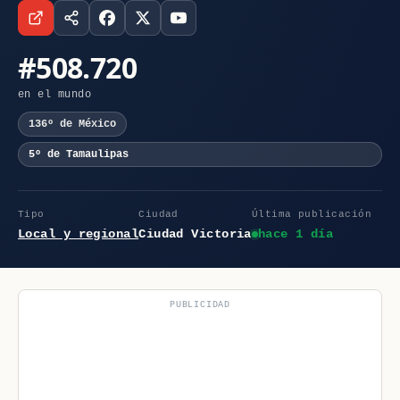
#508.720
en el mundo
136º de México
5º de Tamaulipas
Tipo
Ciudad
Última publicación
Local y regional
Ciudad Victoria
hace 1 día
PUBLICIDAD