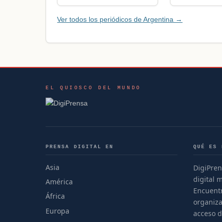
Ver todos los periódicos de Argentina →
EL QUIOSCO DEL MUNDO
PRENSA DIGITAL EN
QUÉ ES 
Asia
DigiPren
digital 
América
Encuentr
África
organiza
Europa
acceso d