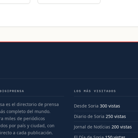
DIGIPRENSA
LOS MÁS VISITADOS
sa es el directorio de prensa
Desde Soria
300 vistas
más completo del mundo.
Diario de Soria
250 vistas
a miles de periódicos
dos por país y ciudad, con
Jornal de Notícias
200 vistas
irecto a cada publicación.
El Día de Soria
150 vistas