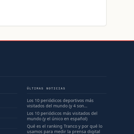
ÚLTIMAS NOTICIAS
Los 10 periódicos deportivos más
visitados del mundo (y 4 son
españoles)
Los 10 periódicos más visitados del
mundo (y el único en español)
Qué es el ranking Tranco y por qué lo
usamos para medir la prensa digital