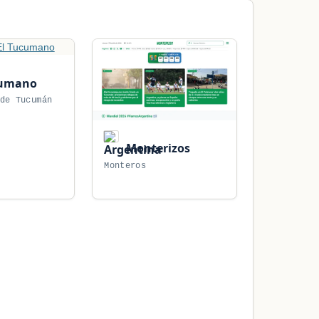
cumano
de Tucumán
Monterizos
Monteros