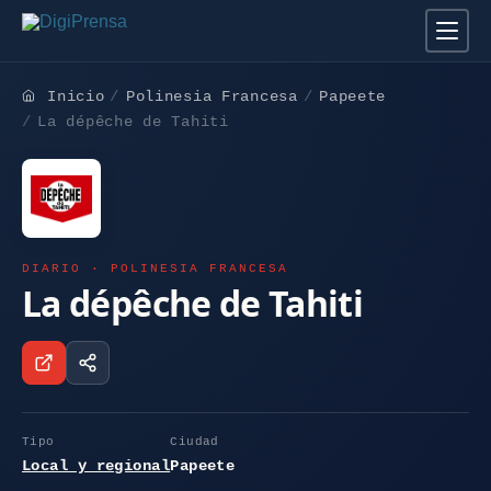
Inicio
Polinesia Francesa
Papeete
La dépêche de Tahiti
DIARIO · POLINESIA FRANCESA
La dépêche de Tahiti
Tipo
Ciudad
Local y regional
Papeete