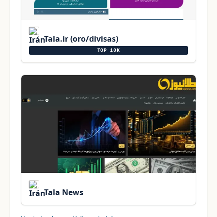
Tala.ir (oro/divisas)
TOP 10K
Tala News