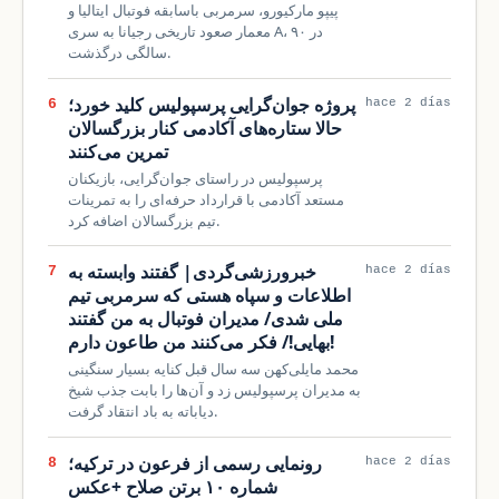
پیپو مارکیورو، سرمربی باسابقه فوتبال ایتالیا و
معمار صعود تاریخی رجیانا به سری A، در ۹۰
سالگی درگذشت.
پروژه جوان‌گرایی پرسپولیس کلید خورد؛
6
hace 2 días
حالا ستاره‌های آکادمی کنار بزرگسالان
تمرین می‌کنند
پرسپولیس در راستای جوان‌گرایی، بازیکنان
مستعد آکادمی با قرارداد حرفه‌ای را به تمرینات
تیم بزرگسالان اضافه کرد.
خبرورزشی‌گردی| گفتند وابسته به
7
hace 2 días
اطلاعات و سپاه هستی که سرمربی تیم
ملی شدی/ مدیران فوتبال به من گفتند
بهایی!/ فکر می‌کنند من طاعون دارم!
محمد مایلی‌کهن سه سال قبل کنایه بسیار سنگینی
به مدیران پرسپولیس زد و آن‌ها را بابت جذب شیخ
دیاباته به باد انتقاد گرفت.
رونمایی رسمی از فرعون در ترکیه؛
8
hace 2 días
شماره ۱۰ برتن صلاح +عکس