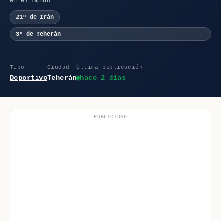
en el mundo
21º de Irán
3º de Teherán
Tipo
Ciudad
Última publicación
Deportivo
Teherán
hace 2 días
PUBLICIDAD