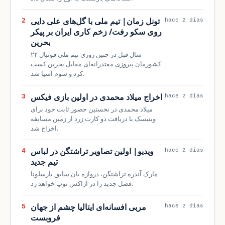
تونل زمان| تیم ملی با گل‌های علی دایی
2
hace 2 días
روی سکو رفت/ زخم کاری ایران بر پیکر
بحرین
۲۲ سال قبل در چنین روزی تیم ملی فوتبال
کشورمان پیروزی مقتدرانه‌ای مقابل بحرین کسب
کرد و سوم آسیا شد.
اخراج میلاد محمدی در اولین بازی فیکس
3
hace 2 días
میلاد محمدی در نخستین حضور ثابت خود برای
ویتبسک با دریافت دو کارت زرد از زمین مسابقه
اخراج شد.
ویدیو| اولین تصاویر تراشتگن در لباس
4
hace 2 días
تیم جدید
مارک آندره تراشتگن، دروازه بان سابق بارسلونا
فصل جدید را در آژاکس توپ خواهد زد.
مربی افسانه‌ای ایتالیا چشم از جهان
5
hace 2 días
فروبست