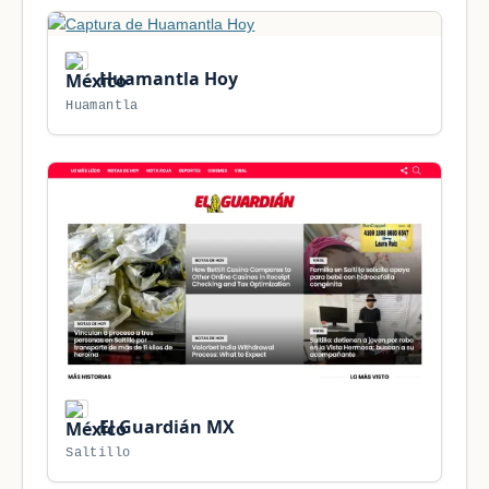
Huamantla Hoy
Huamantla
El Guardián MX
Saltillo