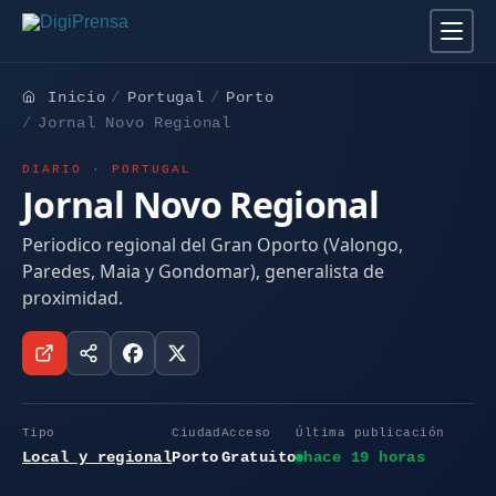
Inicio
Portugal
Porto
Jornal Novo Regional
DIARIO · PORTUGAL
Jornal Novo Regional
Periodico regional del Gran Oporto (Valongo,
Paredes, Maia y Gondomar), generalista de
proximidad.
Tipo
Ciudad
Acceso
Última publicación
Local y regional
Porto
Gratuito
hace 19 horas