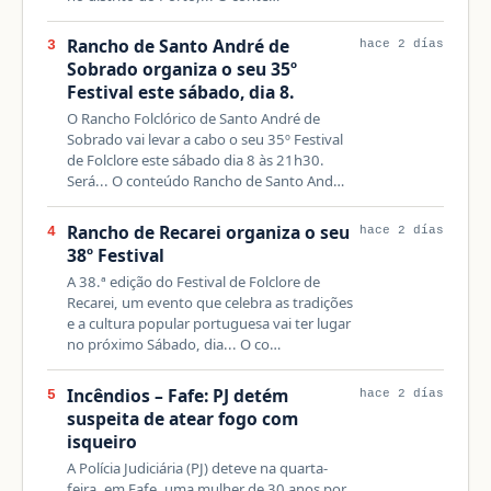
Rancho de Santo André de
3
hace 2 días
Sobrado organiza o seu 35º
Festival este sábado, dia 8.
O Rancho Folclórico de Santo André de
Sobrado vai levar a cabo o seu 35º Festival
de Folclore este sábado dia 8 às 21h30.
Será... O conteúdo Rancho de Santo And…
Rancho de Recarei organiza o seu
4
hace 2 días
38º Festival
A 38.ª edição do Festival de Folclore de
Recarei, um evento que celebra as tradições
e a cultura popular portuguesa vai ter lugar
no próximo Sábado, dia... O co…
Incêndios – Fafe: PJ detém
5
hace 2 días
suspeita de atear fogo com
isqueiro
A Polícia Judiciária (PJ) deteve na quarta-
feira, em Fafe, uma mulher de 30 anos por