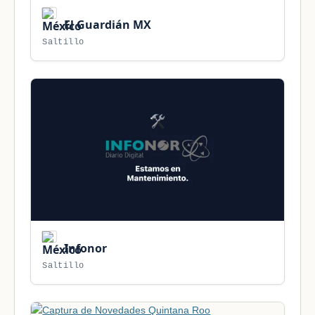
El Guardián MX
Saltillo
Infonor
Saltillo