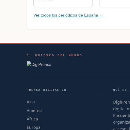
Ver todos los periódicos de España →
EL QUIOSCO DEL MUNDO
PRENSA DIGITAL EN
QUÉ ES 
Asia
DigiPren
digital 
América
Encuentr
África
organiza
Europa
acceso d