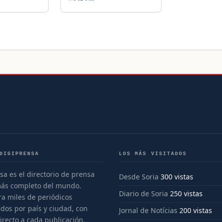
DIGIPRENSA
LOS MÁS VISITADOS
sa es el directorio de prensa
Desde Soria
300 vistas
más completo del mundo.
Diario de Soria
250 vistas
a miles de periódicos
dos por país y ciudad, con
Jornal de Notícias
200 vistas
irecto a cada publicación.