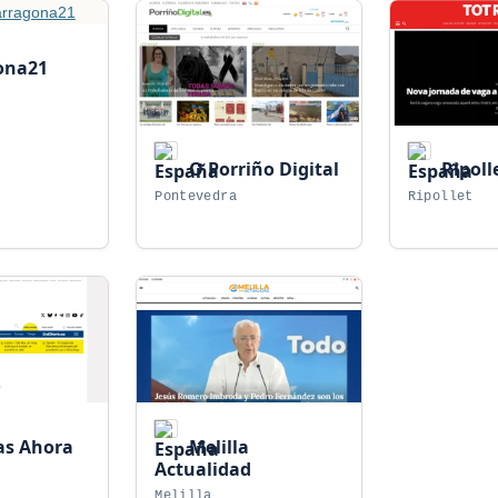
ona21
O Porriño Digital
Ripolle
Pontevedra
Ripollet
as Ahora
Melilla
Actualidad
Melilla