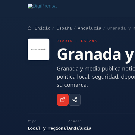
Inicio
España
Andalucia
Granada y 
DIARIO · ESPAÑA
Granada y
Granada y media publica notic
política local, seguridad, depo
su comarca.
Tipo
Ciudad
Local y regional
Andalucia