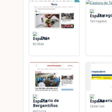
Tarrag
Tarragona
Deia
Bilbao
Diario de
Canari
Bergantiños
Canarias
Galicia