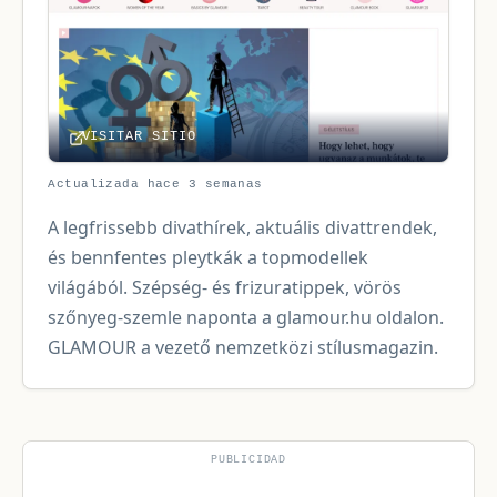
VISITAR SITIO
Actualizada hace 3 semanas
A legfrissebb divathírek, aktuális divattrendek,
és bennfentes pleytkák a topmodellek
világából. Szépség- és frizuratippek, vörös
szőnyeg-szemle naponta a glamour.hu oldalon.
GLAMOUR a vezető nemzetközi stílusmagazin.
PUBLICIDAD