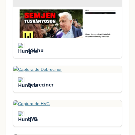
444.hu
Debreciner
HVG