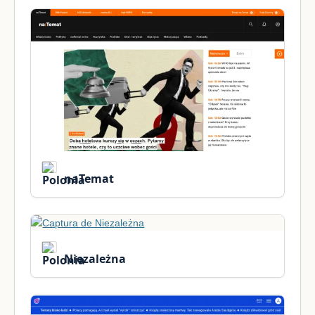
naTemat
Niezależna