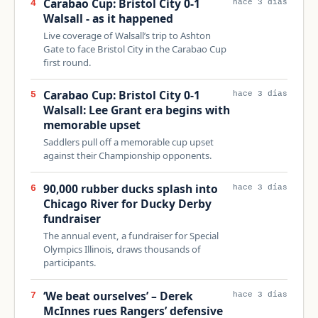
Carabao Cup: Bristol City 0-1
4
hace 3 días
Walsall - as it happened
Live coverage of Walsall’s trip to Ashton
Gate to face Bristol City in the Carabao Cup
first round.
Carabao Cup: Bristol City 0-1
5
hace 3 días
Walsall: Lee Grant era begins with
memorable upset
Saddlers pull off a memorable cup upset
against their Championship opponents.
90,000 rubber ducks splash into
6
hace 3 días
Chicago River for Ducky Derby
fundraiser
The annual event, a fundraiser for Special
Olympics Illinois, draws thousands of
participants.
‘We beat ourselves’ – Derek
7
hace 3 días
McInnes rues Rangers’ defensive