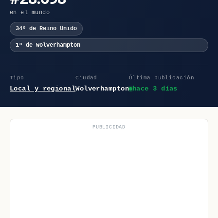
en el mundo
34º de Reino Unido
1º de Wolverhampton
Tipo
Ciudad
Última publicación
Local y regional
Wolverhampton
hace 3 días
PUBLICIDAD