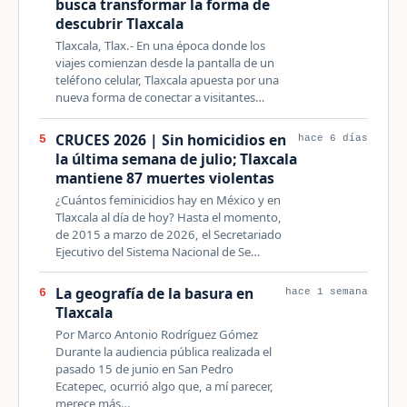
busca transformar la forma de
descubrir Tlaxcala
Tlaxcala, Tlax.- En una época donde los
viajes comienzan desde la pantalla de un
teléfono celular, Tlaxcala apuesta por una
nueva forma de conectar a visitantes…
CRUCES 2026 | Sin homicidios en
5
hace 6 días
la última semana de julio; Tlaxcala
mantiene 87 muertes violentas
¿Cuántos feminicidios hay en México y en
Tlaxcala al día de hoy? Hasta el momento,
de 2015 a marzo de 2026, el Secretariado
Ejecutivo del Sistema Nacional de Se…
La geografía de la basura en
6
hace 1 semana
Tlaxcala
Por Marco Antonio Rodríguez Gómez
Durante la audiencia pública realizada el
pasado 15 de junio en San Pedro
Ecatepec, ocurrió algo que, a mí parecer,
merece más…